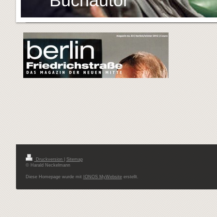
Buchautor
Druckversion
|
Sitemap
© Harald Neckelmann
Diese Homepage wurde mit
IONOS MyWebsite
erstellt.